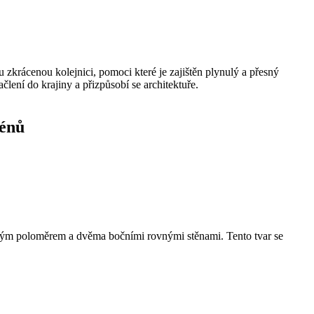
rácenou kolejnici, pomoci které je zajištěn plynulý a přesný
lení do krajiny a přizpůsobí se architektuře.
zénů
kým poloměrem a dvěma bočními rovnými stěnami. Tento tvar se