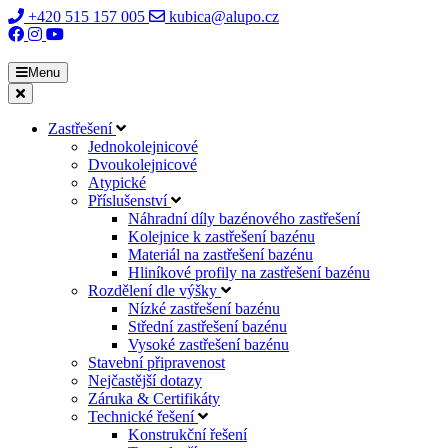
+420 515 157 005
kubica@alupo.cz
Menu
Zastřešení
Jednokolejnicové
Dvoukolejnicové
Atypické
Příslušenství
Náhradní díly bazénového zastřešení
Kolejnice k zastřešení bazénu
Materiál na zastřešení bazénu
Hliníkové profily na zastřešení bazénu
Rozdělení dle výšky
Nízké zastřešení bazénu
Střední zastřešení bazénu
Vysoké zastřešení bazénu
Stavební připravenost
Nejčastější dotazy
Záruka & Certifikáty
Technické řešení
Konstrukční řešení