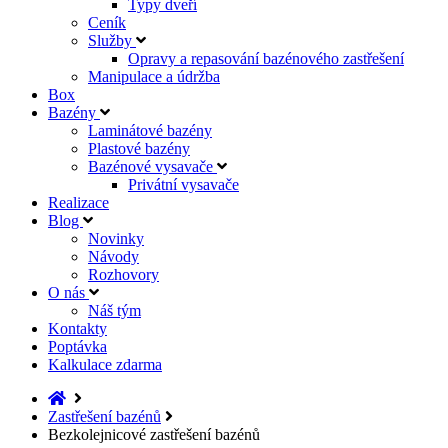
Typy dveří
Ceník
Služby
Opravy a repasování bazénového zastřešení
Manipulace a údržba
Box
Bazény
Laminátové bazény
Plastové bazény
Bazénové vysavače
Privátní vysavače
Realizace
Blog
Novinky
Návody
Rozhovory
O nás
Náš tým
Kontakty
Poptávka
Kalkulace zdarma
Zastřešení bazénů
Bezkolejnicové zastřešení bazénů