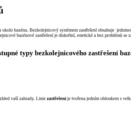
ů
kolo bazénu. Bezkolejnicový systémem zastřešení obsahuje jedninou zk
nicové bazénové zastřešení je diskrétní, estetické a bez problémů se zač
tupné typy bezkolejnicového zastřešení ba
zhled vaší zahrady. Linie
zastřešení
je tvořena jedním obloukem s vel