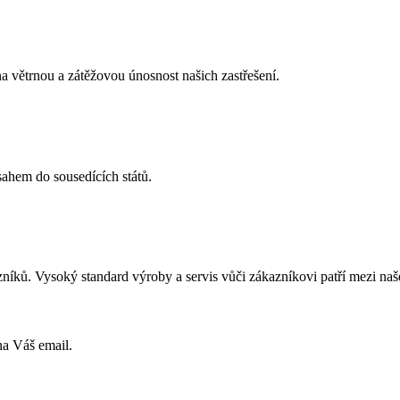
a větrnou a zátěžovou únosnost našich zastřešení.
sahem do sousedících států.
níků. Vysoký standard výroby a servis vůči zákazníkovi patří mezi naše 
na Váš email.