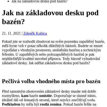
Jak na základovou desku pod bazén?
Jak na základovou desku pod
bazén?
21. 11. 2021
|
Zdeněk Kubica
Pokud jste se rozhodli zbudovat na svém pozemku zapuštěný bazén,
měli byste vzít v potaz několik důležitých faktorů. Budete se muset
vypořádat s vhodným prostorem, umístěním bazénu a technickým
řešením. U zapuštěných nebo polozapuštěných bazénů je pak
nejdůležitější kvalitní stavební příprava. Tedy hlavně vybudování
základové desky. Jak udělat základovou desku pod bazén?
Pečlivá volba vhodného místa pro bazén
Před samotným zhotovením základové desky musíte mít dobře
rozmyšleno,
kam
bazén
umístíte
. Doporučuje se slunné místo,
ideálně dál od listnatých stromů, které nejvíce znečišťují vodu.
Podkladem
by měla být
rostlá zemina
. Pokud bazén řešíte na