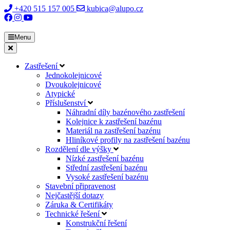
+420 515 157 005
kubica@alupo.cz
Menu
Zastřešení
Jednokolejnicové
Dvoukolejnicové
Atypické
Příslušenství
Náhradní díly bazénového zastřešení
Kolejnice k zastřešení bazénu
Materiál na zastřešení bazénu
Hliníkové profily na zastřešení bazénu
Rozdělení dle výšky
Nízké zastřešení bazénu
Střední zastřešení bazénu
Vysoké zastřešení bazénu
Stavební připravenost
Nejčastější dotazy
Záruka & Certifikáty
Technické řešení
Konstrukční řešení