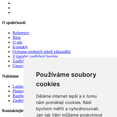
O společnosti
Reference
Blog
O nás
Kontakty
Ochrana osobních údajů zákazníků
Výprodej zastřešení bazénu
Zastřešení bazénu v akci
Upravit nastavení cookies
Používáme soubory
Nabízíme
cookies
Laminátové bazény
Plastové bazény
Bazénové vysavače
Děláme internet lepší a k tomu
Zastřešení bazénů
nám pomáhají cookies. Rádi
bychom měřili a vyhodnocovali.
Kontaktujte nás!
Jen tak Vám můžeme poskytnout