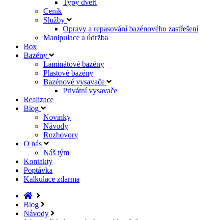
Typy dveří
Ceník
Služby
Opravy a repasování bazénového zastřešení
Manipulace a údržba
Box
Bazény
Laminátové bazény
Plastové bazény
Bazénové vysavače
Privátní vysavače
Realizace
Blog
Novinky
Návody
Rozhovory
O nás
Náš tým
Kontakty
Poptávka
Kalkulace zdarma
Blog
Návody