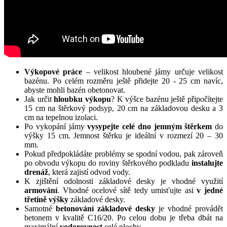
Výkopové práce
– velikost hloubené jámy určuje velikost
bazénu. Po celém rozměru ještě přidejte 20 - 25 cm navíc,
abyste mohli bazén obetonovat.
Jak určit
hloubku výkopu
? K výšce bazénu ještě připočítejte
15 cm na štěrkový podsyp, 20 cm na základovou desku a 3
cm na tepelnou izolaci.
Po vykopání jámy
vysypejte celé dno jemným štěrkem
do
výšky 15 cm. Jemnost štěrku je ideální v rozmezí 20 – 30
mm.
Pokud předpokládáte problémy se spodní vodou, pak zároveň
po obvodu výkopu do roviny štěrkového podkladu
instalujte
drenáž
, která zajistí odvod vody.
K zjištění odolnosti základové desky je vhodné využití
armování
. Vhodné ocelové sítě tedy umisťujte asi
v jedné
třetině výšky
základové desky.
Samotné
betonování základové desky
je vhodné provádět
betonem v kvalitě C16/20. Po celou dobu je třeba dbát na
maximální
vodorovnost
celé plochy.