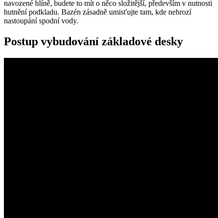
navozené hlíně, budete to mít o něco složitější, především v nutnosti
hutnění podkladu. Bazén zásadně umisťujte tam, kde nehrozí
nastoupání spodní vody.
Postup vybudování základové desky