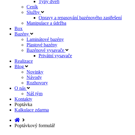
Typy dveří
Ceník
Služby
Opravy a repasování bazénového zastřešení
Manipulace a údržba
Box
Bazény
Laminátové bazény
Plastové bazény
Bazénové vysavače
Privátní vysavače
Realizace
Blog
Novinky
Návody
Rozhovory
O nás
Náš tým
Kontakty
Poptávka
Kalkulace zdarma
Poptávkový formulář