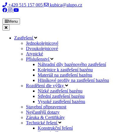
+420 515 157 005
kubica@alupo.cz
Menu
Zastřešení
Jednokolejnicové
Dvoukolejnicové
Atypické
Příslušenství
Náhradní díly bazénového zastřešení
Kolejnice k zastřešení bazénu
Materiál na zastřešení bazénu
Hliníkové profily na zastřešení bazénu
Rozdělení dle výšky
Nízké zastřešení bazénu
Střední zastřešení bazénu
Vysoké zastřešení bazénu
Stavební připravenost
Nejčastější dotazy
Záruka & Certifikáty
Technické řešení
Konstrukční řešení