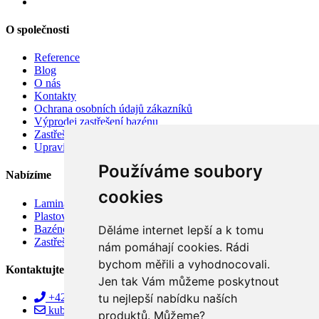
O společnosti
Reference
Blog
O nás
Kontakty
Ochrana osobních údajů zákazníků
Výprodej zastřešení bazénu
Zastřešení bazénu v akci
Upravit nastavení cookies
Používáme soubory
Nabízíme
cookies
Laminátové bazény
Plastové bazény
Bazénové vysavače
Děláme internet lepší a k tomu
Zastřešení bazénů
nám pomáhají cookies. Rádi
bychom měřili a vyhodnocovali.
Kontaktujte nás!
Jen tak Vám můžeme poskytnout
tu nejlepší nabídku naších
+420 515 157 005
kubica@alupo.cz
produktů. Můžeme?