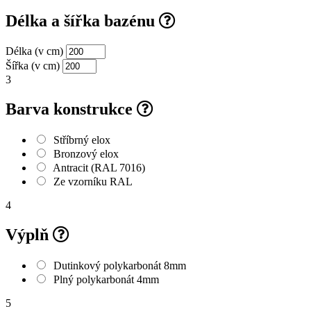
Délka a šířka bazénu
Délka (v cm)
Šířka (v cm)
3
Barva konstrukce
Stříbrný elox
Bronzový elox
Antracit (RAL 7016)
Ze vzorníku RAL
4
Výplň
Dutinkový polykarbonát 8mm
Plný polykarbonát 4mm
5