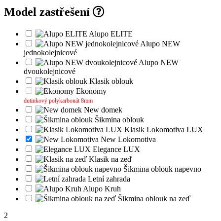
Model zastřešení
Alupo ELITE
Alupo NEW
jednokolejnicové
Alupo NEW
dvoukolejnicové
Klasik oblouk
Ekonomy
dutinkový polykarbonát 8mm
New domek
Šikmina oblouk
Klasik Lokomotiva LUX
New Lokomotiva
Elegance LUX
Klasik na zeď
Šikmina oblouk napevno
Letní zahrada
Alupo Kruh
Šikmina oblouk na zeď
2