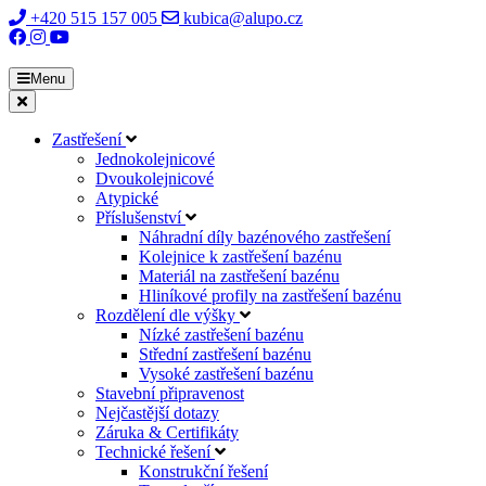
+420 515 157 005
kubica@alupo.cz
Menu
Zastřešení
Jednokolejnicové
Dvoukolejnicové
Atypické
Příslušenství
Náhradní díly bazénového zastřešení
Kolejnice k zastřešení bazénu
Materiál na zastřešení bazénu
Hliníkové profily na zastřešení bazénu
Rozdělení dle výšky
Nízké zastřešení bazénu
Střední zastřešení bazénu
Vysoké zastřešení bazénu
Stavební připravenost
Nejčastější dotazy
Záruka & Certifikáty
Technické řešení
Konstrukční řešení