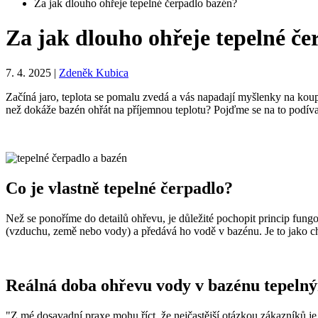
Za jak dlouho ohřeje tepelné čerpadlo bazén?
Za jak dlouho ohřeje tepelné č
7. 4. 2025
|
Zdeněk Kubica
Začíná jaro, teplota se pomalu zvedá a vás napadají myšlenky na koupá
než dokáže bazén ohřát na příjemnou teplotu? Pojďme se na to podív
Co je vlastně tepelné čerpadlo?
Než se ponoříme do detailů ohřevu, je důležité pochopit princip fungo
(vzduchu, země nebo vody) a předává ho vodě v bazénu. Je to jako chy
Reálná doba ohřevu vody v bazénu tepeln
"Z mé dosavadní praxe mohu říct, že nejčastější otázkou zákazníků je