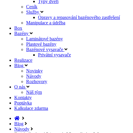
Typy dveří
Ceník
Služby
Opravy a repasování bazénového zastřešení
Manipulace a údržba
Box
Bazény
Laminátové bazény
Plastové bazény
Bazénové vysavače
Privátní vysavače
Realizace
Blog
Novinky
Návody
Rozhovory
O nás
Náš tým
Kontakty
Poptávka
Kalkulace zdarma
Blog
Návody