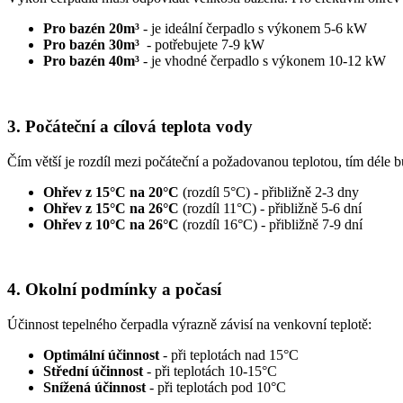
Pro bazén 20m³
- je ideální čerpadlo s výkonem 5-6 kW
Pro bazén 30m³
- potřebujete 7-9 kW
Pro bazén 40m³
- je vhodné čerpadlo s výkonem 10-12 kW
3. Počáteční a cílová teplota vody
Čím větší je rozdíl mezi počáteční a požadovanou teplotou, tím déle bu
Ohřev z 15°C na 20°C
(rozdíl 5°C) - přibližně 2-3 dny
Ohřev z 15°C na 26°C
(rozdíl 11°C) - přibližně 5-6 dní
Ohřev z 10°C na 26°C
(rozdíl 16°C) - přibližně 7-9 dní
4. Okolní podmínky a počasí
Účinnost tepelného čerpadla výrazně závisí na venkovní teplotě:
Optimální účinnost
- při teplotách nad 15°C
Střední účinnost
- při teplotách 10-15°C
Snížená účinnost
- při teplotách pod 10°C