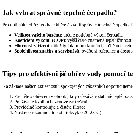
Jak vybrat správné tepelné čerpadlo?
Pro optimální ohřev vody je klíčové zvolit správné tepelné čerpadlo. 
Velikost vašeho bazénu
: určuje potřebný výkon čerpadla
Koeficient výkonu (COP)
: vyšší číslo znamená lepší účinnost
Hlučnost zařízení
: důležitý faktor pro komfort, určitě nechcet
Spolehlivost značky a servisní sít
: ověřte si reference a dostup
Tipy pro efektivnější ohřev vody pomocí t
Na základě našich zkušeností i spokojených zákazníků doporučujeme
Začněte s ohřevem v období, kdy očekáváte stabilně teplé poča
Používejte kvalitní bazénové zastřešení
Pravidelně kontrolujte a čistěte filtrace
Nastavte rozumnou teplotu (obvykle 26-28°C)