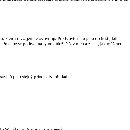
rů
, které se vzájemně ovlivňují. Představte si to jako orchestr, kde
Pojďme se podívat na ty nejdůležitější z nich a zjistit, jak můžeme
azénů platí stejný princip. Například:
2-3 kW výkonu. V praxi to znamená: