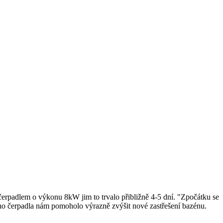
rpadlem o výkonu 8kW jim to trvalo přibližně 4-5 dní. "Zpočátku se
lného čerpadla nám pomoholo výrazně zvýšit nové zastřešení bazénu.