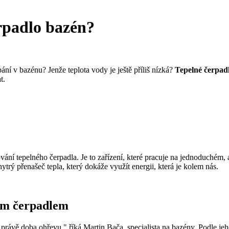
erpadlo bazén?
ní v bazénu? Jenže teplota vody je ještě příliš nízká?
Tepelné čerpad
at.
vání tepelného čerpadla. Je to zařízení, které pracuje na jednoduchém,
trý přenašeč tepla, který dokáže využít energii, která je kolem nás.
ým čerpadlem
 právě doba ohřevu," říká Martin Bača, specialista na bazény. Podle jeh