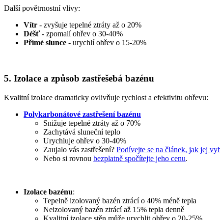
Další povětrnostní vlivy:
Vítr
- zvyšuje tepelné ztráty až o 20%
Déšť
- zpomalí ohřev o 30-40%
Přímé slunce
- urychlí ohřev o 15-20%
5. Izolace a způsob zastřešebá bazénu
Kvalitní izolace dramaticky ovlivňuje rychlost a efektivitu ohřevu:
Polykarbonátové zastřešení bazénu
Snižuje tepelné ztráty až o 70%
Zachytává sluneční teplo
Urychluje ohřev o 30-40%
Zaujalo vás zastřešení?
Podívejte se na článek, jak jej vy
Nebo si rovnou
bezplatně spočítejte jeho cenu
.
Izolace bazénu
:
Tepelně izolovaný bazén ztrácí o 40% méně tepla
Neizolovaný bazén ztrácí až 15% tepla denně
Kvalitní izolace stěn může urychlit ohřev o 20-25%