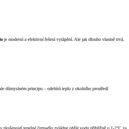
lo
je moderní a efektivní řešení vytápění. Ale jak dlouho vlastně trvá,
 ale důmyslném principu – odebírá teplo z okolního prostředí
o zkušeností tepelné čerpadlo zvládne ohřát vodu přibližně o 1-2°C za