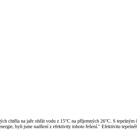
h chtěla na jaře ohřát vodu z 15°C na příjemných 26°C. S tepelným če
nergie, byli jsme nadšení z efektivity tohoto řešení." Efektivitu tepe