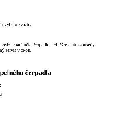
Při výběru zvažte:
e poslouchat hučící čerpadlo a obtěžovat tím sousedy.
ný servis v okolí.
epelného čerpadla
:
sí