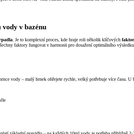
u vody v bazénu
rpadla
. Je to komplexní proces, kde hraje roli několik klíčových
fakto
všechny faktory fungovat v harmonii pro dosažení optimálního výsledku. 
hrnce vody – malý hrnek ohřejete rychle, velký potřebuje více času. U b
éle
 platí základní pravidlo – na každých 10m³ vody je potřeba přibližně 