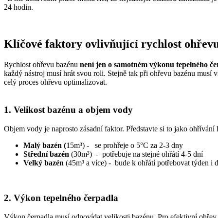
24 hodin.
Klíčové faktory ovlivňující rychlost ohřev
Rychlost ohřevu bazénu
není jen o samotném výkonu tepelného če
každý nástroj musí hrát svou roli. Stejně tak při ohřevu bazénu musí 
celý proces ohřevu optimalizovat.
1. Velikost bazénu a objem vody
Objem vody je naprosto zásadní faktor. Představte si to jako ohřívání 
Malý bazén (
15m³) - se prohřeje o 5°C za 2-3 dny
Střední bazén
(30m³) - potřebuje na stejné ohřátí 4-5 dní
Velký bazén
(45m³ a více) - bude k ohřátí potřebovat týden i d
2. Výkon tepelného čerpadla
Výkon čerpadla musí odpovídat velikosti bazénu. Pro efektivní ohřev