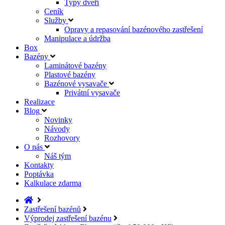
Typy dveří
Ceník
Služby
Opravy a repasování bazénového zastřešení
Manipulace a údržba
Box
Bazény
Laminátové bazény
Plastové bazény
Bazénové vysavače
Privátní vysavače
Realizace
Blog
Novinky
Návody
Rozhovory
O nás
Náš tým
Kontakty
Poptávka
Kalkulace zdarma
Zastřešení bazénů
Výprodej zastřešení bazénu