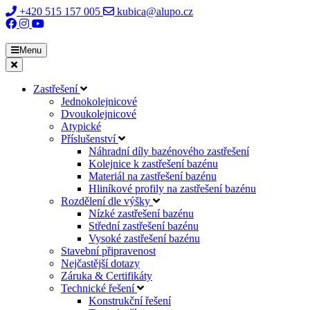
+420 515 157 005
kubica@alupo.cz
Menu
Zastřešení
Jednokolejnicové
Dvoukolejnicové
Atypické
Příslušenství
Náhradní díly bazénového zastřešení
Kolejnice k zastřešení bazénu
Materiál na zastřešení bazénu
Hliníkové profily na zastřešení bazénu
Rozdělení dle výšky
Nízké zastřešení bazénu
Střední zastřešení bazénu
Vysoké zastřešení bazénu
Stavební připravenost
Nejčastější dotazy
Záruka & Certifikáty
Technické řešení
Konstrukční řešení