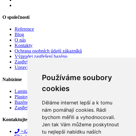
O společnosti
Reference
Blog
O nás
Kontakty
Ochrana osobních údajů zákazníků
Výprodej zastřešení bazénu
Zastřešení bazénu v akci
Upravit nastavení cookies
Používáme soubory
Nabízíme
cookies
Laminátové bazény
Plastové bazény
Bazénové vysavače
Děláme internet lepší a k tomu
Zastřešení bazénů
nám pomáhají cookies. Rádi
bychom měřili a vyhodnocovali.
Kontaktujte nás!
Jen tak Vám můžeme poskytnout
tu nejlepší nabídku naších
+420 515 157 005