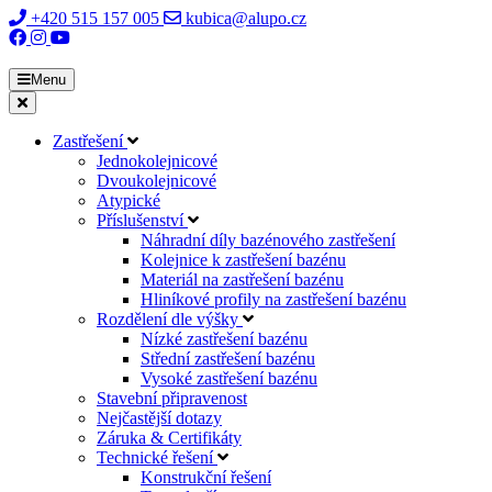
+420 515 157 005
kubica@alupo.cz
Menu
Zastřešení
Jednokolejnicové
Dvoukolejnicové
Atypické
Příslušenství
Náhradní díly bazénového zastřešení
Kolejnice k zastřešení bazénu
Materiál na zastřešení bazénu
Hliníkové profily na zastřešení bazénu
Rozdělení dle výšky
Nízké zastřešení bazénu
Střední zastřešení bazénu
Vysoké zastřešení bazénu
Stavební připravenost
Nejčastější dotazy
Záruka & Certifikáty
Technické řešení
Konstrukční řešení