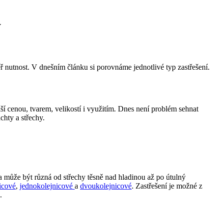
y
 nutnost. V dnešním článku si porovnáme jednotlivé typ zastřešení.
iší cenou, tvarem, velikostí i využitím. Dnes není problém sehnat
chty a střechy.
a může být různá od střechy těsně nad hladinou až po útulný
icové
,
jednokolejnicové
a
dvoukolejnicové
. Zastřešení je možné z
.