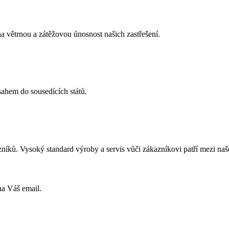
a větrnou a zátěžovou únosnost našich zastřešení.
sahem do sousedících států.
níků. Vysoký standard výroby a servis vůči zákazníkovi patří mezi naše 
na Váš email.