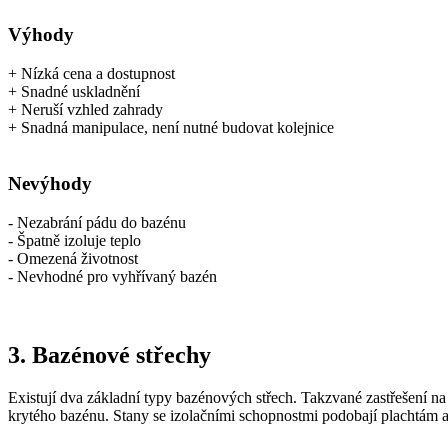
Výhody
+ Nízká cena a dostupnost
+ Snadné uskladnění
+ Neruší vzhled zahrady
+ Snadná manipulace, není nutné budovat kolejnice
Nevýhody
- Nezabrání pádu do bazénu
- Špatně izoluje teplo
- Omezená životnost
- Nevhodné pro vyhřívaný bazén
3. Bazénové střechy
Existují dva základní typy bazénových střech. Takzvané zastřešení n
krytého bazénu. Stany se izolačními schopnostmi podobají plachtám a