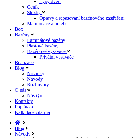
Typy dveří
Ceník
Služby
Opravy a repasování bazénového zastřešení
Manipulace a údržba
Box
Bazény
Laminátové bazény
Plastové bazény
Bazénové vysavače
Privátní vysavače
Realizace
Blog
Novinky
Návody
Rozhovory
O nás
Náš tým
Kontakty
Poptávka
Kalkulace zdarma
Blog
Návody