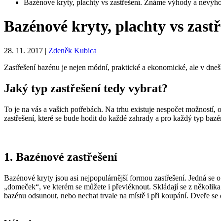
Bazénové kryty, plachty vs zastřešení. Známe výhody a nevýh
Bazénové kryty, plachty vs zas
28. 11. 2017
|
Zdeněk Kubica
Zastřešení bazénu je nejen módní, praktické a ekonomické, ale v dne
Jaký typ zastřešení tedy vybrat?
To je na vás a vašich potřebách. Na trhu existuje nespočet možností, o
zastřešení, které se bude hodit do každé zahrady a pro každý typ bazé
1. Bazénové zastřešení
Bazénové kryty jsou asi nejpopulárnější formou zastřešení. Jedná se
„domeček“, ve kterém se můžete i převléknout. Skládají se z několika 
bazénu odsunout, nebo nechat trvale na místě i při koupání. Dveře se 