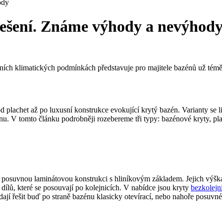
ody
třešení. Známe výhody a nevýhod
šních klimatických podmínkách představuje pro majitele bazénů už téměř
d plachet až po luxusní konstrukce evokující krytý bazén. Varianty se l
nu. V tomto článku podrobněji rozebereme tři typy: bazénové kryty, pla
 o posuvnou laminátovou konstrukci s hliníkovým základem. Jejich výšk
dílů, které se posouvají po kolejnicích. V nabídce jsou kryty
bezkolejn
dají řešit buď po straně bazénu klasicky otevírací, nebo nahoře posuvné