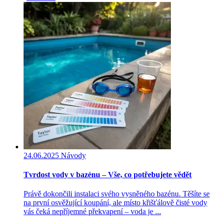
24.06.2025
Návody
Tvrdost vody v bazénu – Vše, co potřebujete vědět
Právě dokončili instalaci svého vysněného bazénu. Těšíte se
na první osvěžující koupání, ale místo křišťálově čisté vody
vás čeká nepříjemné překvapení – voda je ...