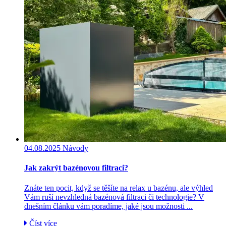
04.08.2025
Návody
Jak zakrýt bazénovou filtraci?
Znáte ten pocit, když se těšíte na relax u bazénu, ale výhled
Vám ruší nevzhledná bazénová filtraci či technologie? V
dnešním článku vám poradíme, jaké jsou možnosti ...
Číst více