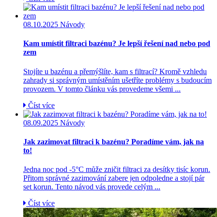
08.10.2025
Návody
Kam umístit filtraci bazénu? Je lepší řešení nad nebo pod
zem
Stojíte u bazénu a přemýšlíte, kam s filtrací? Kromě vzhledu
zahrady si správným umístěním ušetříte problémy s budoucím
provozem. V tomto článku vás provedeme všemi ...
Číst více
08.09.2025
Návody
Jak zazimovat filtraci k bazénu? Poradíme vám, jak na
to!
Jedna noc pod -5°C může zničit filtraci za desítky tisíc korun.
Přitom správné zazimování zabere jen odpoledne a stojí pár
set korun. Tento návod vás provede celým ...
Číst více