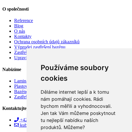
O společnosti
Reference
Blog
O nás
Kontakty
Ochrana osobních údajů zákazníků
Výprodej zastřešení bazénu
Zastřešení bazénu v akci
Upravit nastavení cookies
Používáme soubory
Nabízíme
cookies
Laminátové bazény
Plastové bazény
Bazénové vysavače
Děláme internet lepší a k tomu
Zastřešení bazénů
nám pomáhají cookies. Rádi
bychom měřili a vyhodnocovali.
Kontaktujte nás!
Jen tak Vám můžeme poskytnout
tu nejlepší nabídku naších
+420 515 157 005
kubica@alupo.cz
produktů. Můžeme?