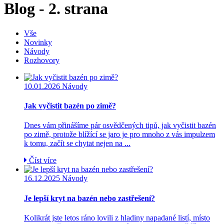
Blog - 2. strana
Vše
Novinky
Návody
Rozhovory
10.01.2026
Návody
Jak vyčistit bazén po zimě?
Dnes vám přinášíme pár osvědčených tipů, jak vyčistit bazén
po zimě, protože blížící se jaro je pro mnoho z vás impulzem
k tomu, začít se chytat nejen na ...
Číst více
16.12.2025
Návody
Je lepší kryt na bazén nebo zastřešení?
Kolikrát jste letos ráno lovili z hladiny napadané listí, místo