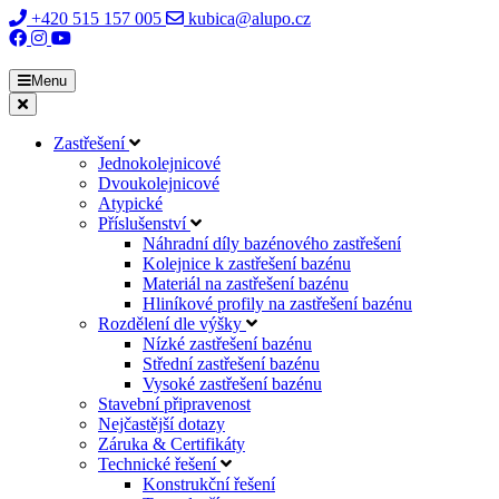
+420 515 157 005
kubica@alupo.cz
Menu
Zastřešení
Jednokolejnicové
Dvoukolejnicové
Atypické
Příslušenství
Náhradní díly bazénového zastřešení
Kolejnice k zastřešení bazénu
Materiál na zastřešení bazénu
Hliníkové profily na zastřešení bazénu
Rozdělení dle výšky
Nízké zastřešení bazénu
Střední zastřešení bazénu
Vysoké zastřešení bazénu
Stavební připravenost
Nejčastější dotazy
Záruka & Certifikáty
Technické řešení
Konstrukční řešení