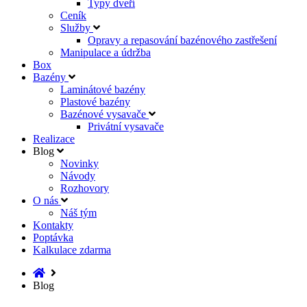
Typy dveří
Ceník
Služby
Opravy a repasování bazénového zastřešení
Manipulace a údržba
Box
Bazény
Laminátové bazény
Plastové bazény
Bazénové vysavače
Privátní vysavače
Realizace
Blog
Novinky
Návody
Rozhovory
O nás
Náš tým
Kontakty
Poptávka
Kalkulace zdarma
Blog