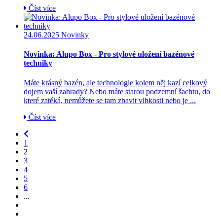
Číst více
24.06.2025
Novinky
Novinka: Alupo Box - Pro stylové uložení bazénové
techniky
Máte krásný bazén, ale technologie kolem něj kazí celkový
dojem vaší zahrady? Nebo máte starou podzemní šachtu, do
které zatéká, nemůžete se tam zbavit vlhkosti nebo je ...
Číst více
1
2
3
4
5
6
...