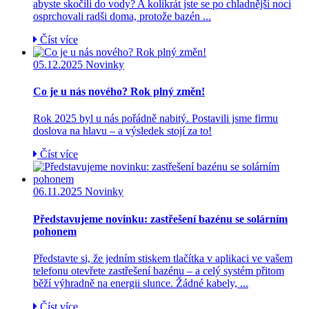
abyste skočili do vody? A kolikrát jste se po chladnější noci
osprchovali radši doma, protože bazén ...
Číst více
05.12.2025
Novinky
Co je u nás nového? Rok plný změn!
Rok 2025 byl u nás pořádně nabitý. Postavili jsme firmu
doslova na hlavu – a výsledek stojí za to!
Číst více
06.11.2025
Novinky
Představujeme novinku: zastřešení bazénu se solárním
pohonem
Představte si, že jedním stiskem tlačítka v aplikaci ve vašem
telefonu otevřete zastřešení bazénu – a celý systém přitom
běží výhradně na energii slunce. Žádné kabely, ...
Číst více